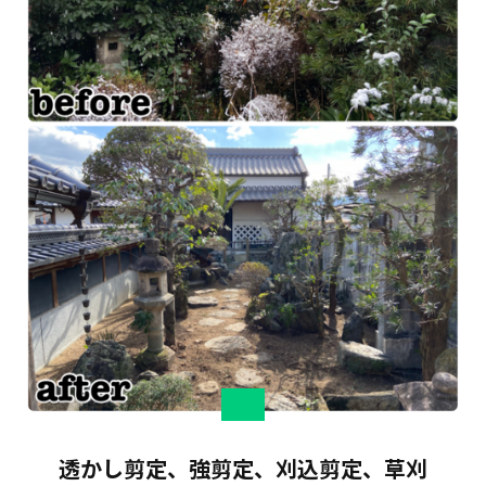
透かし剪定、強剪定、刈込剪定、草刈